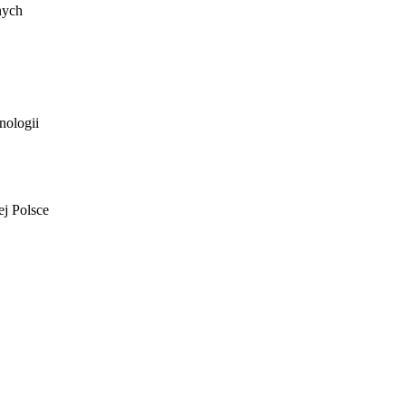
nych
nologii
ej Polsce