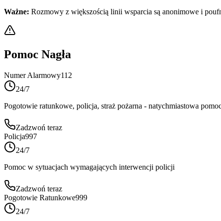
Ważne:
Rozmowy z większością linii wsparcia są anonimowe i pou
Pomoc Nagła
Numer Alarmowy
112
24/7
Pogotowie ratunkowe, policja, straż pożarna - natychmiastowa pomoc
Zadzwoń teraz
Policja
997
24/7
Pomoc w sytuacjach wymagających interwencji policji
Zadzwoń teraz
Pogotowie Ratunkowe
999
24/7