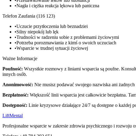
•
Przedawkowanie leków lub substancji
•
Nagła i ciężka reakcja lękowa lub paniczna
Telefon Zaufania (116 123)
•
Uczucie przytłoczenia lub beznadziei
•
Silny niepokój lub lęk
•
Trudności w radzeniu sobie z problemami życiowymi
•
Potrzeba porozmawiania z kimś o swoich uczuciach
•
Wsparcie w trudnej sytuacji życiowej
Ważne Informacje
Poufność:
Wszystkie rozmowy z liniami wsparcia są poufne. Konsulta
innych osób.
Anonimowość:
Nie musisz podawać swojego nazwiska ani żadnyc
Bezpłatność:
Większość linii wsparcia jest całkowicie bezpłatna. Tam
Dostępność:
Linie kryzysowe działające 24/7 są dostępne o każdej p
Lift
Mental
Profesjonalne wsparcie w zakresie zdrowia psychicznego i rozwoju o