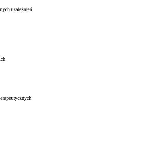
nnych uzależnień
ich
terapeutycznych