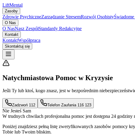
Lift
Mental
Zasoby
Zdrowie Psychiczne
Zarządzanie Stresem
Rozwój Osobisty
Świadome 
O Nas
O Nas
Nasz Zespół
Standardy Redakcyjne
Kontakt
Kontakt
Współpraca
Skontaktuj się
Natychmiastowa Pomoc w Kryzysie
Jeśli Ty lub ktoś, kogo znasz, jest w bezpośrednim niebezpieczeńst
Zadzwoń 112
Telefon Zaufania 116 123
Nie Jesteś Sam
W trudnych chwilach profesjonalna pomoc jest dostępna 24 godziny 
Poniżej znajdziesz pełną listę zweryfikowanych zasobów pomocy kr
Tobie lub Twoim bliskim.